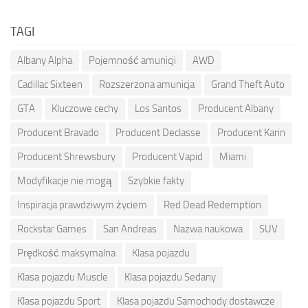
TAGI
Albany Alpha
Pojemność amunicji
AWD
Cadillac Sixteen
Rozszerzona amunicja
Grand Theft Auto
GTA
Kluczowe cechy
Los Santos
Producent Albany
Producent Bravado
Producent Declasse
Producent Karin
Producent Shrewsbury
Producent Vapid
Miami
Modyfikacje nie mogą
Szybkie fakty
Inspiracja prawdziwym życiem
Red Dead Redemption
Rockstar Games
San Andreas
Nazwa naukowa
SUV
Prędkość maksymalna
Klasa pojazdu
Klasa pojazdu Muscle
Klasa pojazdu Sedany
Klasa pojazdu Sport
Klasa pojazdu Samochody dostawcze