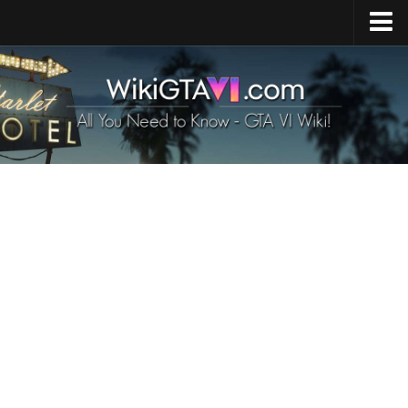
Strona główna
Premiera GTA 6
Mapa GTA 6
GTA 6 Pojazdy
Postacie z GTA 6
GTA 6 Zwierzęta
Broń w GTA 6
Wymagania GTA 6
GTA 6 News
Kontakty
PL