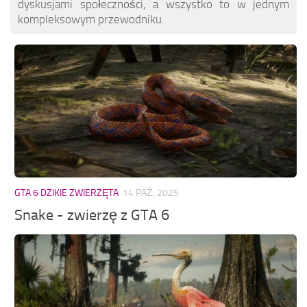
dyskusjami społeczności, a wszystko to w jednym
kompleksowym przewodniku.
GTA 6 DZIKIE ZWIERZĘTA
14 PAŹ, 2025
Snake - zwierzę z GTA 6