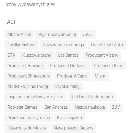
liczby wydawanych gier...
TAGI
Albany Alpha
Pojemność amunicji
AWD
Cadillac Sixteen
Rozszerzona amunicja
Grand Theft Auto
GTA
Kluczowe cechy
Los Santos
Producent Albany
Producent Bravado
Producent Declasse
Producent Karin
Producent Shrewsbury
Producent Vapid
Miami
Modyfikacje nie mogą
Szybkie fakty
Inspiracja prawdziwym życiem
Red Dead Redemption
Rockstar Games
San Andreas
Nazwa naukowa
SUV
Prędkość maksymalna
Klasa pojazdu
Klasa pojazdu Muscle
Klasa pojazdu Sedany