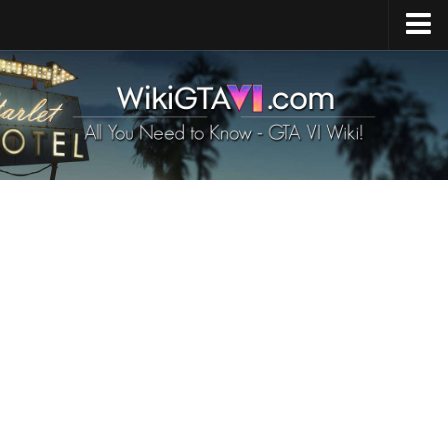
Strona główna
Premiera GTA 6
Mapa GTA 6
GTA 6 Pojazdy
Postacie z GTA 6
GTA 6 Zwierzęta
Broń w GTA 6
Wymagania GTA 6
GTA 6 News
Kontakty
PL