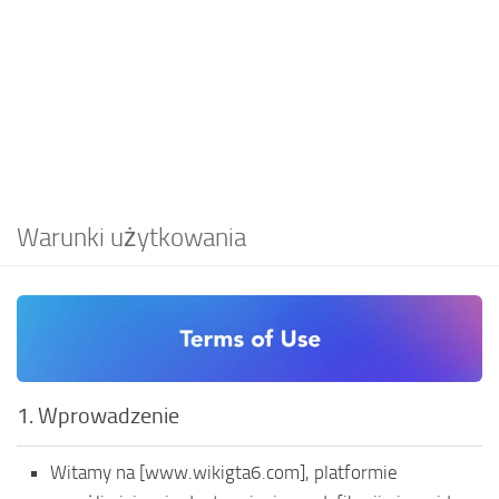
EN
DE
FR
PT
IT
TR
Warunki użytkowania
1. Wprowadzenie
Witamy na [www.wikigta6.com], platformie