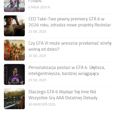
i chaos
6 MAJA 2025 R.
CEO Take-Two pewny premiery GTA 6 w
2026 roku, zdradza nowe projekty Rockstar
25 SIE, 2025
Czy GTA VI może wreszcie przełamać strefę
wolną od dzieci?
25 SIE, 2025
Personalizacja postaci w GTA 6: Głębsza,
inteligentniejsza, bardziej wciągająca
25 SIE, 2025
Dlaczego GTA 6 Wydaje Się Inne Niż
Wszystkie Gry AAA Ostatniej Dekady
30 KWIECIEŃ 2026