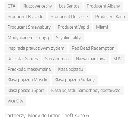
GTA
Kluczowe cechy
Los Santos
Producent Albany
Producent Bravado
Producent Declasse
Producent Karin
Producent Shrewsbury
Producent Vapid
Miami
Modyfikacje nie mogą
Szybkie fakty
Inspiracja prawdziwym życiem
Red Dead Redemption
Rockstar Games
San Andreas
Nazwa naukowa
SUV
Prędkość maksymalna
Klasa pojazdu
Klasa pojazdu Muscle
Klasa pojazdu Sedany
Klasa pojazdu Sport
Klasa pojazdu Samochody dostawcze
Vice City
Partnerzy:
Mody do Grand Theft Auto 6