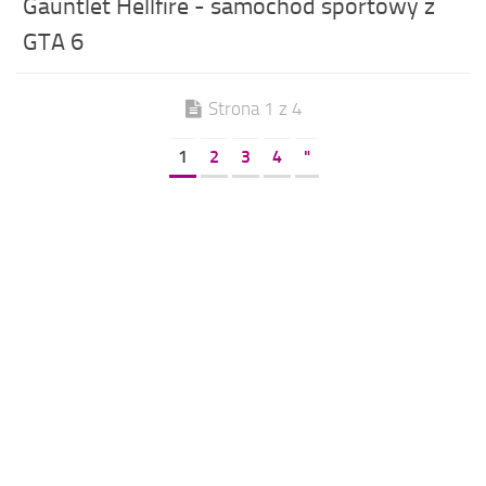
Gauntlet Hellfire - samochód sportowy z
GTA 6
Strona 1 z 4
1
2
3
4
"