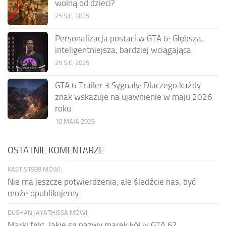
wolną od dzieci?
25 SIE, 2025
Personalizacja postaci w GTA 6: Głębsza,
inteligentniejsza, bardziej wciągająca
25 SIE, 2025
GTA 6 Trailer 3 Sygnały: Dlaczego każdy
znak wskazuje na ujawnienie w maju 2026
roku
10 MAJA 2026
OSTATNIE KOMENTARZE
KASTIS1989 MÓWI:
Nie ma jeszcze potwierdzenia, ale śledźcie nas, być
może opublikujemy...
DUSHAN JAYATHISSA MÓWI:
Marki felg. Jakie są nazwy marek kół w GTA 6?