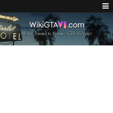
Strona główna
Premiera GTA 6
Mapa GTA 6
GTA 6 Pojazdy
Postacie z GTA 6
GTA 6 Zwierzęta
Broń w GTA 6
Wymagania GTA 6
GTA 6 News
Kontakty
PL