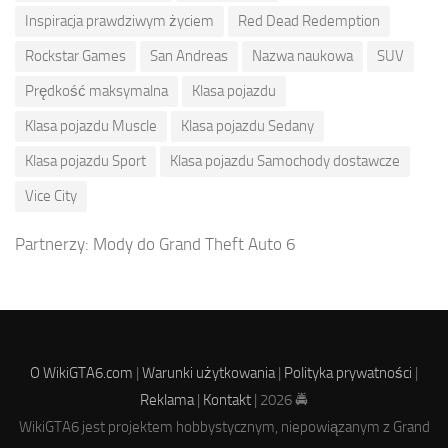
Inspiracja prawdziwym życiem
Red Dead Redemption
Rockstar Games
San Andreas
Nazwa naukowa
SUV
Prędkość maksymalna
Klasa pojazdu
Klasa pojazdu Muscle
Klasa pojazdu Sedany
Klasa pojazdu Sport
Klasa pojazdu Samochody dostawcze
Vice City
Partnerzy:
Mody do Grand Theft Auto 6
O WikiGTA6.com
|
Warunki użytkowania
|
Polityka prywatności
|
Reklama
|
Kontakt
| 2026 🚔
WikiGTA6 jest projektem hobbystycznym, niepowiązanym z Grand