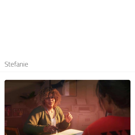
EN
DE
FR
PT
IT
TR
Stefanie