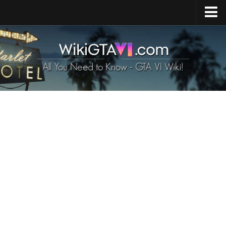
Strona główna
Premiera GTA 6
Mapa GTA 6
GTA 6 Pojazdy
Postacie z GTA 6
GTA 6 Zwierzęta
Broń w GTA 6
Wymagania GTA 6
GTA 6 News
Kontakty
PL