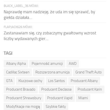
BLACK_LABEL_36 MÓWI:
Naprawdę mam nadzieję, że uda im się sprawić, by
giełda działała...
FLAPJACK626 MÓWI:
Zastanawiam się, czy zobaczymy gwałtowny wzrost
liczby wydawanych gier...
TAGI
Albany Alpha
Pojemność amunicji
AWD
Cadillac Sixteen
Rozszerzona amunicja
Grand Theft Auto
GTA
Kluczowe cechy
Los Santos
Producent Albany
Producent Bravado
Producent Declasse
Producent Karin
Producent Shrewsbury
Producent Vapid
Miami
Modyfikacje nie mogą
Szybkie fakty