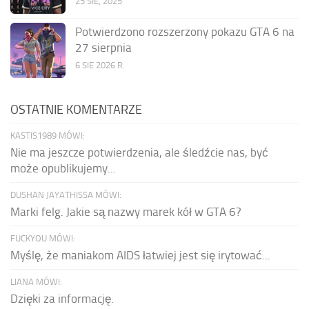
25 SIE, 2025
Potwierdzono rozszerzony pokazu GTA 6 na
27 sierpnia
6 SIE 2026 R.
OSTATNIE KOMENTARZE
KASTIS1989 MÓWI:
Nie ma jeszcze potwierdzenia, ale śledźcie nas, być
może opublikujemy...
DUSHAN JAYATHISSA MÓWI:
Marki felg. Jakie są nazwy marek kół w GTA 6?
FUCKYOU MÓWI:
Myślę, że maniakom AIDS łatwiej jest się irytować...
LIANA MÓWI:
Dzięki za informację.