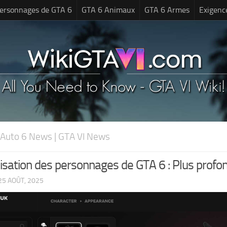
ersonnages de GTA 6
GTA 6 Animaux
GTA 6 Armes
Exigenc
 Auto 6 News | GTA VI News
sation des personnages de GTA 6 : Plus profond
25 AOÛT, 2025