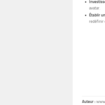
Investis
avatar.
Établir u
redéfinir
Auteur :
www.