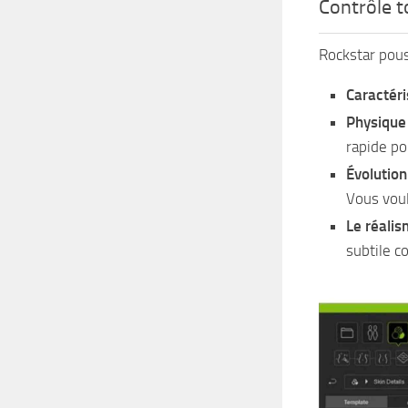
Contrôle t
Rockstar pous
Caractéri
Physique
rapide po
Évolution
Vous voul
Le réalis
subtile c