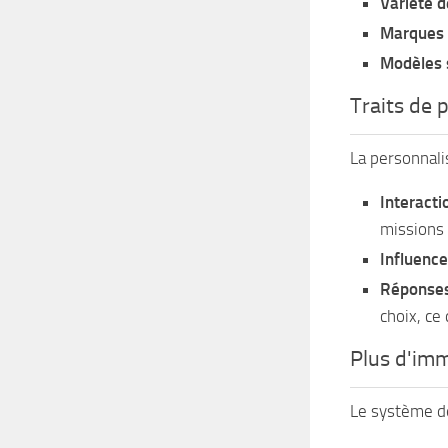
Variété de
Marques r
Modèles 
Traits de p
La personnali
Interacti
missions 
Influence
Réponses
choix, ce
Plus d'imm
Le système de 