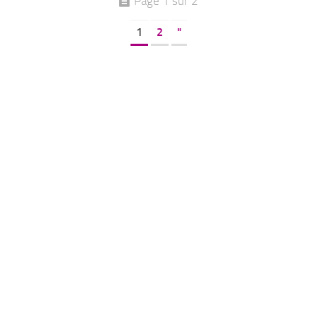
Page 1 sur 2
1
2
"