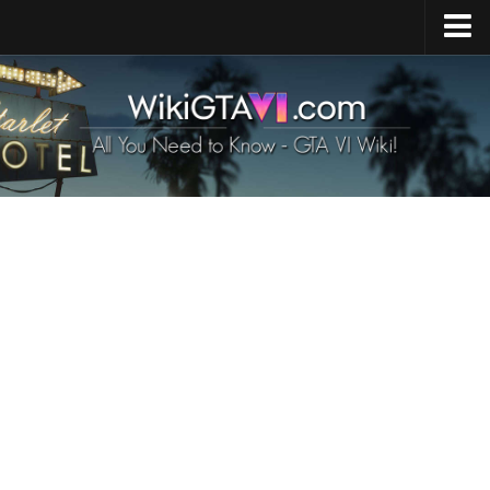
Accueil
Sortie de GTA 6
GTA 6 (carte)
GTA 6 Véhicules
Personnages de GTA 6
GTA 6 Animaux
GTA 6 Armes
Exigences de GTA 6
GTA 6 Nouvelles
Contacts
FR