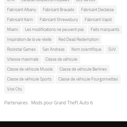
Fabricant Albany
Fabricant Bravado
Fabricant Declasse
Fabricant Karin
Fabricant Shrewsbury
Fabricant Vapid
Miami
Les modifications ne peuvent pas
Faits marquants
Inspiration de la vie réelle
Red Dead Redemption
Rockstar Games
San Andreas
Nom scientifique
SUV
Vitesse maximale
Classe de véhicule
Classe de véhicule Muscle
Classe de véhicule Berlines
Classe de véhicule Sports
Classe de véhicule Fourgonnettes
Vice City
Partenaires :
Mods pour Grand Theft Auto 6