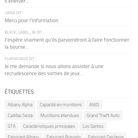
s'énerver...
LIANA DIT :
Merci pour l'information.
BLACK_LABEL_36 DIT :
J'espère vraiment qu'ils parviendront à faire fonctionner
la bourse...
FLAPJACK626 DIT :
Je me demande si nous allons assister à une
recrudescence des sorties de jeux...
ÉTIQUETTES
Albany Alpha
Capacité en munitions
AWD
Cadillac Seize
Munitions étendues
Grand Theft Auto
GTA
Caractéristiques principales
Los Santos
Fabricant Albany
Fabricant Bravado
Fabricant Declasse