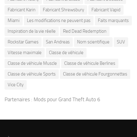
Fabricant Karin
Fabricant Shrewsbury
Fabricant Vapid
Miami
Les modifications ne peuvent pas
Faits marquants
Inspiration de la vie réelle
Red Dead Redemption
Rockstar Games
San Andreas
Nom scientifique
SUV
Vitesse maximale
Classe de véhicule
Classe de véhicule Muscle
Classe de véhicule Berlines
Classe de véhicule Sports
Classe de véhicule Fourgonnettes
Vice City
Partenaires :
Mods pour Grand Theft Auto 6