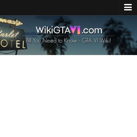
Accueil
Sortie de GTA 6
GTA 6 (carte)
GTA 6 Véhicules
Personnages de GTA 6
GTA 6 Animaux
GTA 6 Armes
Exigences de GTA 6
GTA 6 Nouvelles
Contacts
FR