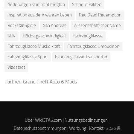
Änderungen sind nicht möglich
Schnelle Fakten
Inspiration aus dem wahren Leben
Red Dead Redemption
Rockstar Spiele
San Andreas
Wissenschaftlicher Name
SUV
Höchstgeschwindigkeit
Fahrzeugklasse
Fahrzeugklasse Muskelkraft
Fahrzeugklasse Limousinen
Fahrzeugklasse Sport
Fahrzeugklasse Transporter
Vizestadt
Partner:
Grand Theft Auto 6 Mods
Über WikiGTA6.com
|
Nutzungsbedingungen
|
Datenschutzbestimmungen
|
Werbung
|
Kontakt
| 2026 🚔