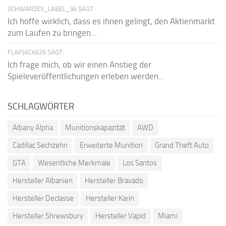
SCHWARZES_LABEL_36 SAGT:
Ich hoffe wirklich, dass es ihnen gelingt, den Aktienmarkt
zum Laufen zu bringen...
FLAPJACK626 SAGT:
Ich frage mich, ob wir einen Anstieg der
Spieleveröffentlichungen erleben werden...
SCHLAGWÖRTER
Albany Alpha
Munitionskapazität
AWD
Cadillac Sechzehn
Erweiterte Munition
Grand Theft Auto
GTA
Wesentliche Merkmale
Los Santos
Hersteller Albanien
Hersteller Bravado
Hersteller Declasse
Hersteller Karin
Hersteller Shrewsbury
Hersteller Vapid
Miami