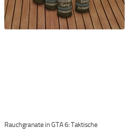
EN
FR
PT
IT
TR
PL
Rauchgranate in GTA 6: Taktische