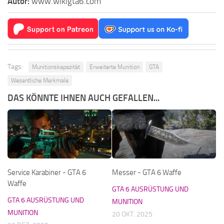
Autor:
www.wikigta6.com
Tags:
Munitionskapazität
Erweiterte Munition
GTA
Wesentliche Merkmale
DAS KÖNNTE IHNEN AUCH GEFALLEN...
Service Karabiner - GTA 6
Messer - GTA 6 Waffe
Waffe
GTA 6 AUSRÜSTUNG UND
GTA 6 AUSRÜSTUNG UND
MUNITION
MUNITION
20 OKT. 2025