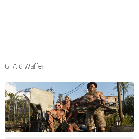
EN
FR
PT
IT
TR
PL
GTA 6 Waffen