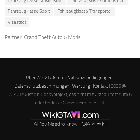
Fahrzeugklasse Muskelkraft
Fahrzeugklasse Limousinen
Fahrzeugklasse Sport
Fahrzeugklasse Transporter
Vizestadt
Partner:
Grand Theft Auto 6 Mods
Über WikiGTA6.com
|
Nutzungsbedingungen
|
Datenschutzbestimmungen
|
Werbung
|
Kontakt
| 2026 🚔
WikiGTA6 ist ein Hobbyprojekt, das nicht mit Grand Theft Auto 6
oder Rockstar Games verbunden ist.