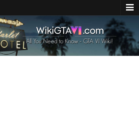
Startseite
GTA 6 Veröffentlichung
GTA 6 Karte
GTA 6 Fahrzeuge
GTA 6 Charaktere
GTA 6 Tiere
GTA 6 Waffen
GTA 6 Anforderungen
GTA 6 Nachrichten
Kontakte
DE