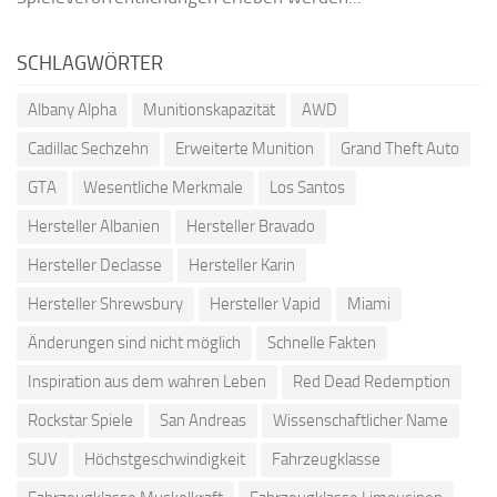
SCHLAGWÖRTER
Albany Alpha
Munitionskapazität
AWD
Cadillac Sechzehn
Erweiterte Munition
Grand Theft Auto
GTA
Wesentliche Merkmale
Los Santos
Hersteller Albanien
Hersteller Bravado
Hersteller Declasse
Hersteller Karin
Hersteller Shrewsbury
Hersteller Vapid
Miami
Änderungen sind nicht möglich
Schnelle Fakten
Inspiration aus dem wahren Leben
Red Dead Redemption
Rockstar Spiele
San Andreas
Wissenschaftlicher Name
SUV
Höchstgeschwindigkeit
Fahrzeugklasse