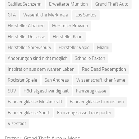
Cadillac Sechzehn
Erweiterte Munition
Grand Theft Auto
GTA
Wesentliche Merkmale
Los Santos
Hersteller Albanien
Hersteller Bravado
Hersteller Declasse
Hersteller Karin
Hersteller Shrewsbury
Hersteller Vapid
Miami
Änderungen sind nicht möglich
Schnelle Fakten
Inspiration aus dem wahren Leben
Red Dead Redemption
Rockstar Spiele
San Andreas
Wissenschaftlicher Name
SUV
Höchstgeschwindigkeit
Fahrzeugklasse
Fahrzeugklasse Muskelkraft
Fahrzeugklasse Limousinen
Fahrzeugklasse Sport
Fahrzeugklasse Transporter
Vizestadt
Partner:
Grand Theft Auto 6 Mods