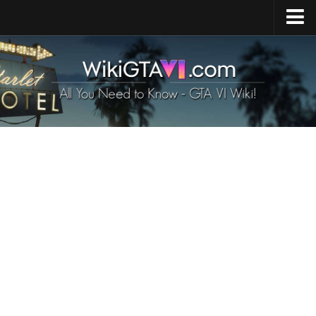
Startseite
GTA 6 Veröffentlichung
GTA 6 Karte
GTA 6 Fahrzeuge
GTA 6 Charaktere
GTA 6 Tiere
GTA 6 Waffen
GTA 6 Anforderungen
GTA 6 Nachrichten
Kontakte
DE