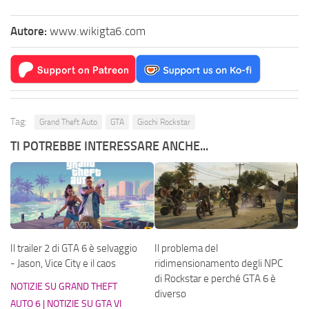
Autore:
www.wikigta6.com
Tag:
Grand Theft Auto
GTA
Giochi Rockstar
TI POTREBBE INTERESSARE ANCHE...
Il trailer 2 di GTA 6 è selvaggio
Il problema del
- Jason, Vice City e il caos
ridimensionamento degli NPC
di Rockstar e perché GTA 6 è
NOTIZIE SU GRAND THEFT
diverso
AUTO 6 | NOTIZIE SU GTA VI