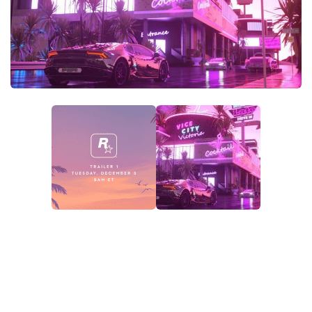
EN
DE
FR
PT
TR
PL