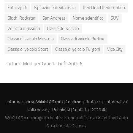
Fatti rapidi
Ispirazione di vita reale
Red Dead Redemption
Giochi Rockstar
San Andreas
Nome scientifico
SUV
Velocità massima
Classe del veicolo
Classe di veicolo Muscolo
Classe di veicolo Berline
Classe di veicolo Sport
Classe di veicolo Furgoni
Vice City
Partner:
Mod per Grand Theft Auto 6
Informazioni su WikiGTA6.com
|
Condizioni di utilizzo
|
Informativa
sulla privacy
|
Pubblicità
|
Contatto
| 2026 🚔
WikiGTA6 è un progetto hobbistico, non affiliato a Grand Theft Auto
6 o a Rockstar Games.