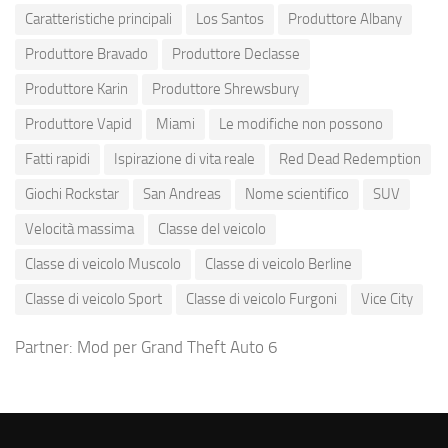
Caratteristiche principali
Los Santos
Produttore Albany
Produttore Bravado
Produttore Declasse
Produttore Karin
Produttore Shrewsbury
Produttore Vapid
Miami
Le modifiche non possono
Fatti rapidi
Ispirazione di vita reale
Red Dead Redemption
Giochi Rockstar
San Andreas
Nome scientifico
SUV
Velocità massima
Classe del veicolo
Classe di veicolo Muscolo
Classe di veicolo Berline
Classe di veicolo Sport
Classe di veicolo Furgoni
Vice City
Partner:
Mod per Grand Theft Auto 6