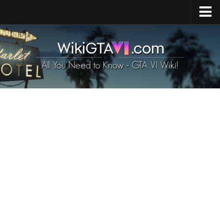
Casa
GTA 6 Uscita
GTA 6 Mappa
GTA 6 Veicoli
Personaggi di GTA 6
GTA 6 Animali
Armi di GTA 6
Requisiti di GTA 6
Notizie su GTA 6
Contatti
IT