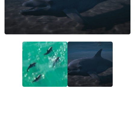
EN
DE
FR
PT
TR
PL