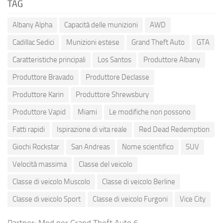
TAG
Albany Alpha
Capacità delle munizioni
AWD
Cadillac Sedici
Munizioni estese
Grand Theft Auto
GTA
Caratteristiche principali
Los Santos
Produttore Albany
Produttore Bravado
Produttore Declasse
Produttore Karin
Produttore Shrewsbury
Produttore Vapid
Miami
Le modifiche non possono
Fatti rapidi
Ispirazione di vita reale
Red Dead Redemption
Giochi Rockstar
San Andreas
Nome scientifico
SUV
Velocità massima
Classe del veicolo
Classe di veicolo Muscolo
Classe di veicolo Berline
Classe di veicolo Sport
Classe di veicolo Furgoni
Vice City