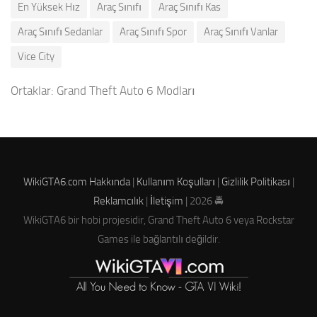
En Yüksek Hız
Araç Sınıfı
Araç Sınıfı Kas
Araç Sınıfı Sedanlar
Araç Sınıfı Spor
Araç Sınıfı Vanlar
Vice City
Ortaklar:
Grand Theft Auto 6 Modları
WikiGTA6.com Hakkında
|
Kullanım Koşulları
|
Gizlilik Politikası
|
Reklamcılık
|
İletişim
| 2026 🚔
WikiGTA6 bir hobi projesidir, Grand Theft Auto 6 veya Rockstar
Games ile bağlantılı değildir.