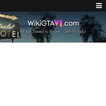
Ev
GTA 6 Yayınlandı
GTA 6 Harita
GTA 6 Araçlar
GTA 6 Karakterleri
GTA 6 Hayvanlar
GTA 6 Silahlar
GTA 6 Gereksinimleri
GTA 6 Haberleri
İletişim
TR