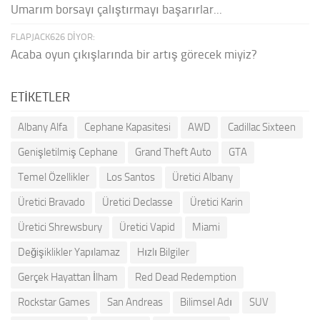
Umarım borsayı çalıştırmayı başarırlar...
FLAPJACK626 DIYOR:
Acaba oyun çıkışlarında bir artış görecek miyiz?
ETIKETLER
Albany Alfa
Cephane Kapasitesi
AWD
Cadillac Sixteen
Genişletilmiş Cephane
Grand Theft Auto
GTA
Temel Özellikler
Los Santos
Üretici Albany
Üretici Bravado
Üretici Declasse
Üretici Karin
Üretici Shrewsbury
Üretici Vapid
Miami
Değişiklikler Yapılamaz
Hızlı Bilgiler
Gerçek Hayattan İlham
Red Dead Redemption
Rockstar Games
San Andreas
Bilimsel Adı
SUV