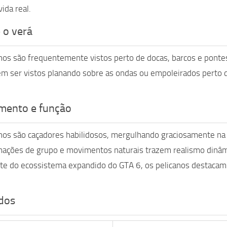
vida real.
 o verá
nos são frequentemente vistos perto de docas, barcos e ponte
m ser vistos planando sobre as ondas ou empoleirados perto 
ento e função
nos são caçadores habilidosos, mergulhando graciosamente na 
ações de grupo e movimentos naturais trazem realismo dinâmi
e do ecossistema expandido do GTA 6, os pelicanos destacam 
idos