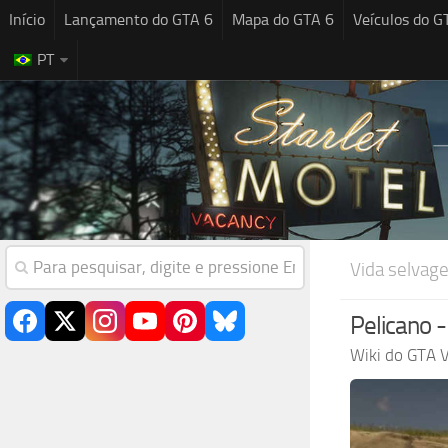
Início
Lançamento do GTA 6
Mapa do GTA 6
Veículos do G
PT
Vida selvag
Pelicano 
Wiki do GTA V