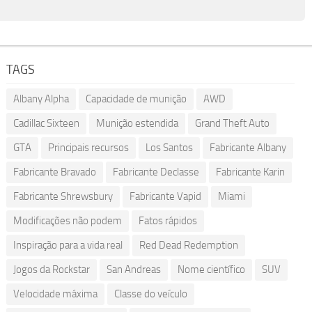
TAGS
Albany Alpha
Capacidade de munição
AWD
Cadillac Sixteen
Munição estendida
Grand Theft Auto
GTA
Principais recursos
Los Santos
Fabricante Albany
Fabricante Bravado
Fabricante Declasse
Fabricante Karin
Fabricante Shrewsbury
Fabricante Vapid
Miami
Modificações não podem
Fatos rápidos
Inspiração para a vida real
Red Dead Redemption
Jogos da Rockstar
San Andreas
Nome científico
SUV
Velocidade máxima
Classe do veículo