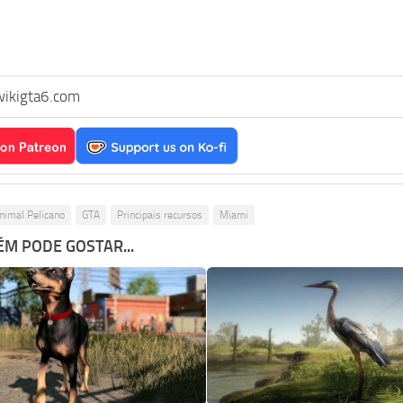
ikigta6.com
nimal Pelicano
GTA
Principais recursos
Miami
M PODE GOSTAR...